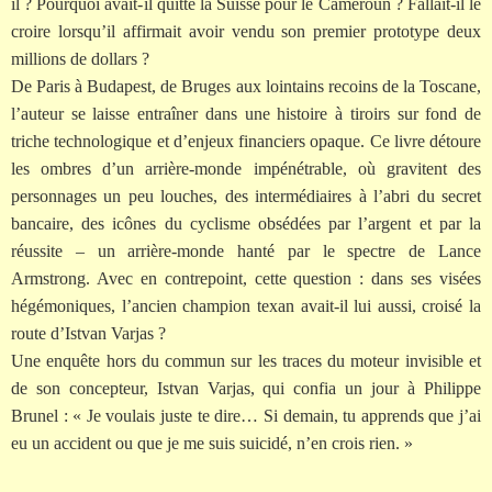
il ? Pourquoi avait-il quitté la Suisse pour le Cameroun ? Fallait-il le
croire lorsqu’il affirmait avoir vendu son premier prototype deux
millions de dollars ?
De Paris à Budapest, de Bruges aux lointains recoins de la Toscane,
l’auteur se laisse entraîner dans une histoire à tiroirs sur fond de
triche technologique et d’enjeux financiers opaque. Ce livre détoure
les ombres d’un arrière-monde impénétrable, où gravitent des
personnages un peu louches, des intermédiaires à l’abri du secret
bancaire, des icônes du cyclisme obsédées par l’argent et par la
réussite – un arrière-monde hanté par le spectre de Lance
Armstrong. Avec en contrepoint, cette question : dans ses visées
hégémoniques, l’ancien champion texan avait-il lui aussi, croisé la
route d’Istvan Varjas ?
Une enquête hors du commun sur les traces du moteur invisible et
de son concepteur, Istvan Varjas, qui confia un jour à Philippe
Brunel : « Je voulais juste te dire… Si demain, tu apprends que j’ai
eu un accident ou que je me suis suicidé, n’en crois rien. »