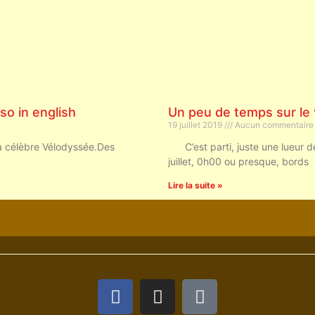
so in english
Un peu de temps sur le 
19 juillet 2019
Aucun commentaire
 la célèbre Vélodyssée.Des
C’est parti, juste une lueur d
juillet, 0h00 ou presque, bords
Lire la suite »