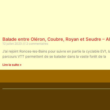
Balade entre Oléron, Coubre, Royan et Seudre – Al
12 juillet 2023
2 commentaires
J’ai rejoint Ronces-les-Bains pour suivre en partie la cyclable EV1,
parcours VTT permettent de se balader dans la vaste forêt de la
Lire la suite »