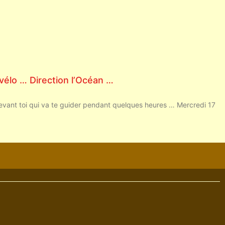
vélo … Direction l’Océan …
evant toi qui va te guider pendant quelques heures … Mercredi 17