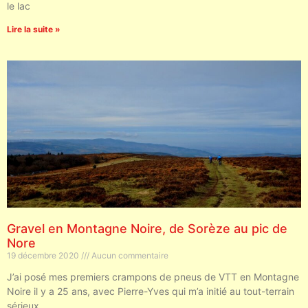
le lac
Lire la suite »
Gravel en Montagne Noire, de Sorèze au pic de
Nore
19 décembre 2020
Aucun commentaire
J’ai posé mes premiers crampons de pneus de VTT en Montagne
Noire il y a 25 ans, avec Pierre-Yves qui m’a initié au tout-terrain
sérieux