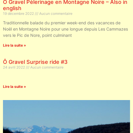
Ô Gravel Pèlerinage en Montagne Noire – Also in
english
19 décembre 2022
Aucun commentaire
Traditionnelle balade du premier week-end des vacances de
Noël en Montagne Noire pour une longue depuis Les Cammazes
vers le Pic de Nore, point culminant
Lire la suite »
Ô Gravel Surprise ride #3
24 avril 2022
Aucun commentaire
Lire la suite »