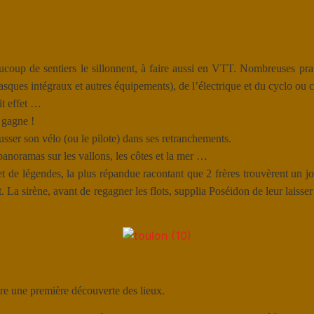
ucoup de sentiers le sillonnent, à faire aussi en VTT. Nombreuses pra
asques intégraux et autres équipements), de l’électrique et du cyclo ou c
it effet …
 gagne !
ousser son vélo (ou le pilote) dans ses retranchements.
panoramas sur les vallons, les côtes et la mer …
ujet de légendes, la plus répandue racontant que 2 frères trouvèrent un j
. La sirène, avant de regagner les flots, supplia Poséidon de leur laiss
ire une première découverte des lieux.