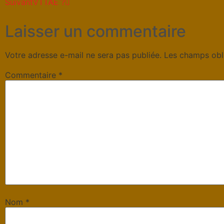
Suivant
VTTAE ?
Laisser un commentaire
Votre adresse e-mail ne sera pas publiée.
Les champs obl
Commentaire
*
Nom
*