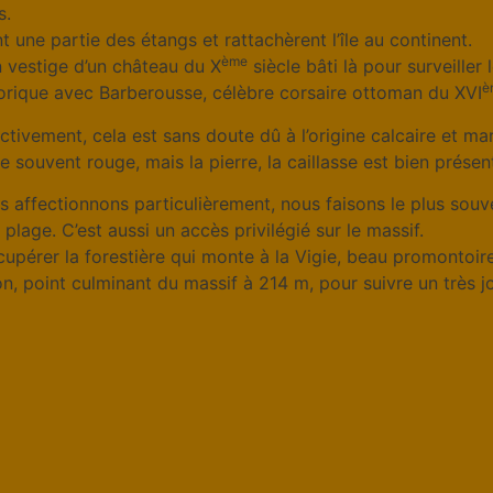
s.
une partie des étangs et rattachèrent l’île au continent.
ème
n vestige d’un château du X
siècle bâti là pour surveille
è
storique avec Barberousse, célèbre corsaire ottoman du XVI
ctivement, cela est sans doute dû à l’origine calcaire et mari
re souvent rouge, mais la pierre, la caillasse est bien présen
affectionnons particulièrement, nous faisons le plus souv
lage. C’est aussi un accès privilégié sur le massif.
pérer la forestière qui monte à la Vigie, beau promontoire
, point culminant du massif à 214 m, pour suivre un très jol