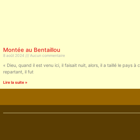
Montée au Bentaillou
8 août 2024
Aucun commentaire
« Dieu, quand il est venu ici, il faisait nuit, alors, il a taillé le pay
repartant, il fut
Lire la suite »