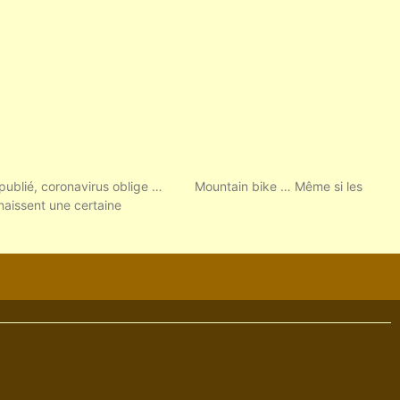
publié, coronavirus oblige … Mountain bike … Même si les
naissent une certaine