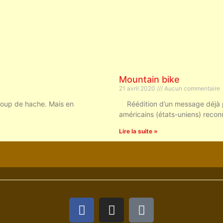
Mountain bike
21 avril 2020
Aucun commentaire
s à coup de hache. Mais en
Réédition d’un message déjà 
américains (états-uniens) recon
Lire la suite »