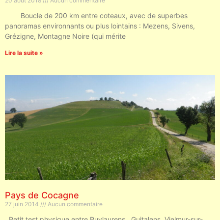
20 août 2018
Aucun commentaire
Boucle de 200 km entre coteaux, avec de superbes
panoramas environnants ou plus lointains : Mezens, Sivens,
Grézigne, Montagne Noire (qui mérite
Lire la suite »
Pays de Cocagne
27 juin 2014
Aucun commentaire
Petit test physique entre Puylaurens , Guitalens, Vielmur-sur-