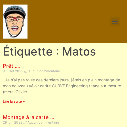
Étiquette : Matos
Prêt ….
9 juillet 2022
Aucun commentaire
Je n’ai pas roulé ces derniers jours, j’étais en plein montage de
mon nouveau vélo : cadre CURVE Engineering titane sur mesure
(merci Olivier
Lire la suite »
Montage à la carte …
29 juin 2022
Aucun commentaire