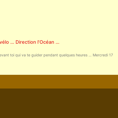
vélo … Direction l’Océan …
evant toi qui va te guider pendant quelques heures … Mercredi 17