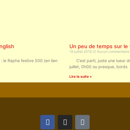
nglish
Un peu de temps sur le 
19 juillet 2019
Aucun commentaire
 : le Rapha festive 500 (en lien
C’est parti, juste une lueur d
juillet, 0h00 ou presque, bords
Lire la suite »