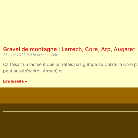
Gravel de montagne : Larrech, Core, Arp, Augaret
25 avril 2025
Un commentaire
Ça faisait un moment que je n’étais pas grimpé au Col de la Core pa
peut aussi s’écrire L’Arrech) et
Lire la suite »