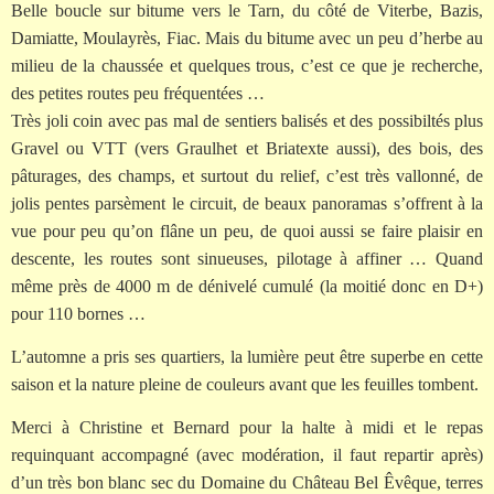
Belle boucle sur bitume vers le Tarn, du côté de Viterbe, Bazis,
Damiatte, Moulayrès, Fiac. Mais du bitume avec un peu d’herbe au
milieu de la chaussée et quelques trous, c’est ce que je recherche,
des petites routes peu fréquentées …
Très joli coin avec pas mal de sentiers balisés et des possibiltés plus
Gravel ou VTT (vers Graulhet et Briatexte aussi), des bois, des
pâturages, des champs, et surtout du relief, c’est très vallonné, de
jolis pentes parsèment le circuit, de beaux panoramas s’offrent à la
vue pour peu qu’on flâne un peu, de quoi aussi se faire plaisir en
descente, les routes sont sinueuses, pilotage à affiner … Quand
même près de 4000 m de dénivelé cumulé (la moitié donc en D+)
pour 110 bornes …
L’automne a pris ses quartiers, la lumière peut être superbe en cette
saison et la nature pleine de couleurs avant que les feuilles tombent.
Merci à Christine et Bernard pour la halte à midi et le repas
requinquant accompagné (avec modération, il faut repartir après)
d’un très bon blanc sec du Domaine du Château Bel Êvêque, terres