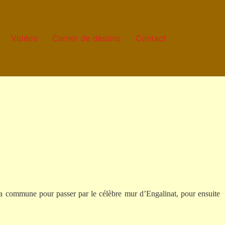
Vidéos
Carnet de dessins
Contact
t la commune pour passer par le célèbre mur d’Engalinat, pour ensuite