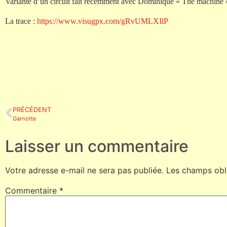
Variante d’un circuit fait récemment avec Dominique « The machine »
La trace :
https://www.visugpx.com/gRvUMLXIlP
PRÉCÉDENT
Garnotte
Laisser un commentaire
Votre adresse e-mail ne sera pas publiée.
Les champs obl
Commentaire
*