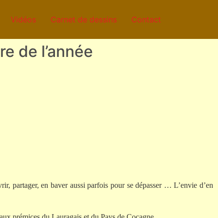
Vidéos
Carnet de dessins
Contact
re de l’année
vrir, partager, en baver aussi parfois pour se dépasser … L’envie d’en
oteaux prémices du Lauragais et du Pays de Cocagne.