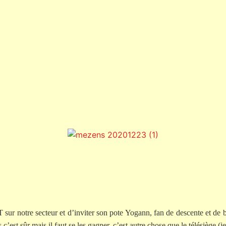
 sur notre secteur et d’inviter son pote Yogann, fan de descente et de
’est sûr mais il faut se les gagner, c’est autre chose que le télésiège (je