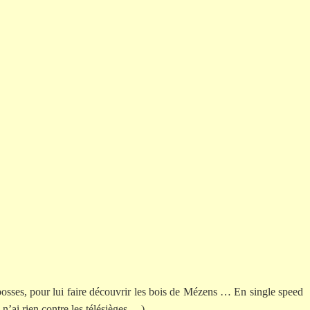
 bosses, pour lui faire découvrir les bois de Mézens … En single speed
 n’ai rien contre les télésièges …).