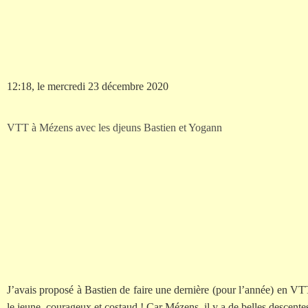
12:18, le mercredi 23 décembre 2020
VTT à Mézens avec les djeuns Bastien et Yogann
J’avais proposé à Bastien de faire une dernière (pour l’année) en VTT
le jeune, courageux et costaud ! Car Mézens, il y a de belles descentes c