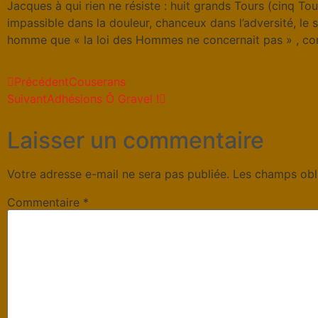
Jacques à qui rien ne résiste : huit grands Tours (cinq To
impassible dans la douleur, chanceux dans l’adversité, le s
homme que « la loi des Hommes ne concernait pas » , comme
Précédent
Couserans
Suivant
Adhésions Ô Gravel !
Laisser un commentaire
Votre adresse e-mail ne sera pas publiée.
Les champs obl
Commentaire
*