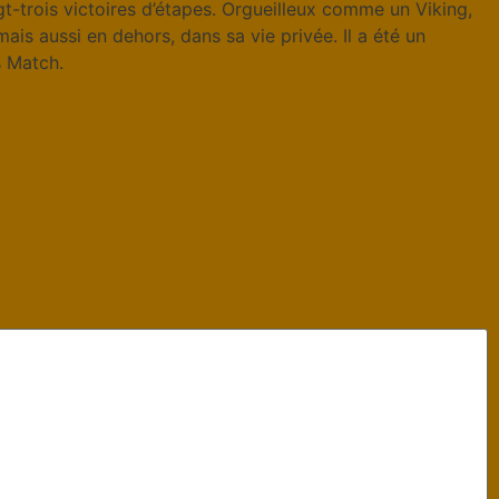
gt-trois victoires d’étapes. Orgueilleux comme un Viking,
ais aussi en dehors, dans sa vie privée. Il a été un
s Match.