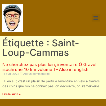
Étiquette : Saint-
Loup-Cammas
Ne cherchez pas plus loin, inventaire Ô Gravel
isochrone 10 km volume 1– Also in english
11 avril 2021
Aucun commentaire
Bien sûr, c’est un plaisir de partir à l’aventure en vélo à travers
des coins que l’on ne connaît pas, on découvre, on s’émerveille
Lire la suite »