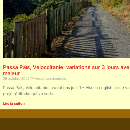
Passa Païs, Véloccitanie: variations sur 3 jours av
majeur
26 octobre 2025
Aucun commentaire
Passa Païs, Véloccitanie : variations jour 1 – Also in english Je ne vai
projet éditorial qui va sortir
Lire la suite »