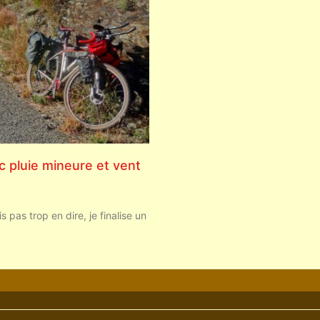
ec pluie mineure et vent
s pas trop en dire, je finalise un