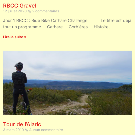
RBCC Gravel
12 juillet 2020
2 commentaires
Jour 1 RBCC : Ride Bike Cathare Challenge Le titre est déjà
tout un programme … Cathare … Corbières … Histoire,
Lire la suite »
Tour de l’Alaric
3 mars 2019
Aucun commentaire