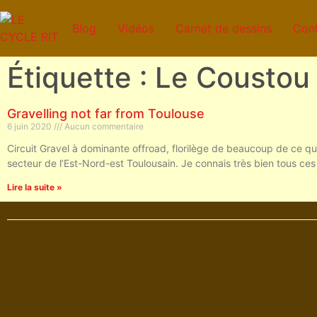
Blog
Vidéos
Carnet de dessins
Con
Étiquette : Le Coustou
Gravelling not far from Toulouse
6 juin 2020
Aucun commentaire
Circuit Gravel à dominante offroad, florilège de beaucoup de ce qu
secteur de l’Est-Nord-est Toulousain. Je connais très bien tous ces
Lire la suite »