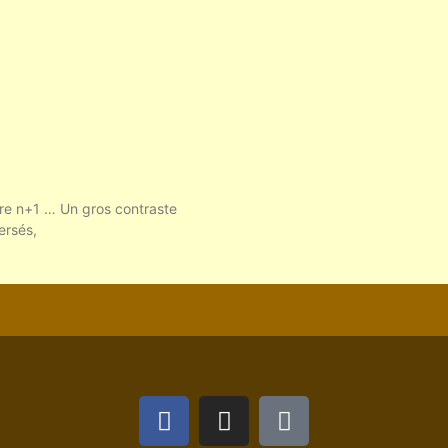
itre n+1 … Un gros contraste
ersés,