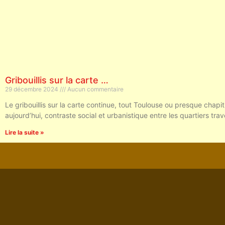
Gribouillis sur la carte …
29 décembre 2024
Aucun commentaire
Le gribouillis sur la carte continue, tout Toulouse ou presque chap
aujourd’hui, contraste social et urbanistique entre les quartiers trav
Lire la suite »