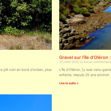
Gravel sur l’île d’Oléron 
22 juillet 2020
Aucun commentair
 ce joli coin en bord d’océan, plus
L’île d’Oléron, j’y suis venu ga
enfants, depuis 25 ans environ.
Lire la suite »