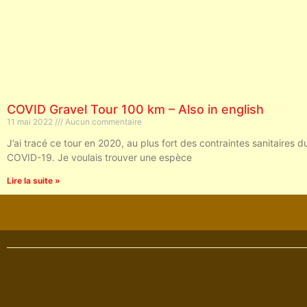
COVID Gravel Tour 100 km – Also in english
11 mai 2022
Aucun commentaire
J’ai tracé ce tour en 2020, au plus fort des contraintes sanitaires 
COVID-19. Je voulais trouver une espèce
Lire la suite »