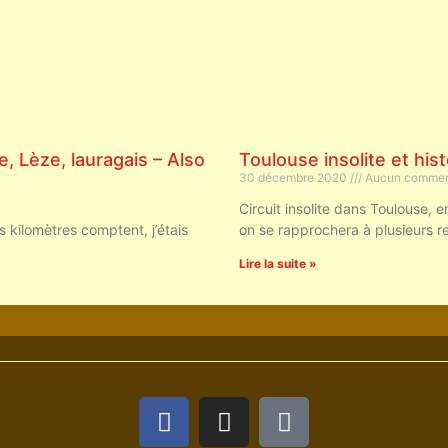
, Lèze, lauragais – Also
Toulouse insolite et his
30 décembre 2020
Aucun commen
Circuit insolite dans Toulouse, 
kilomètres comptent, j’étais
on se rapprochera à plusieurs rep
Lire la suite »