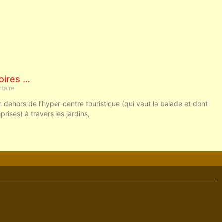
toires …
taire
en dehors de l’hyper-centre touristique (qui vaut la balade et dont
rises) à travers les jardins,