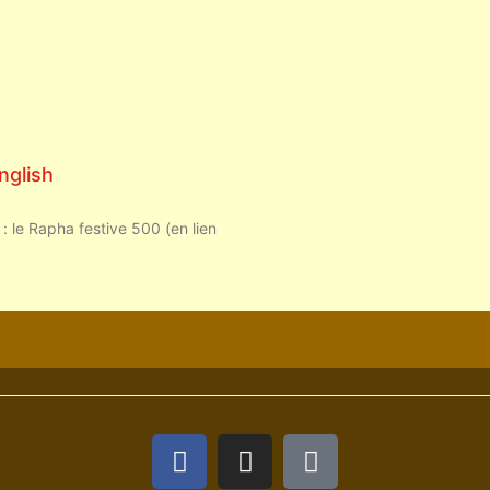
nglish
 : le Rapha festive 500 (en lien