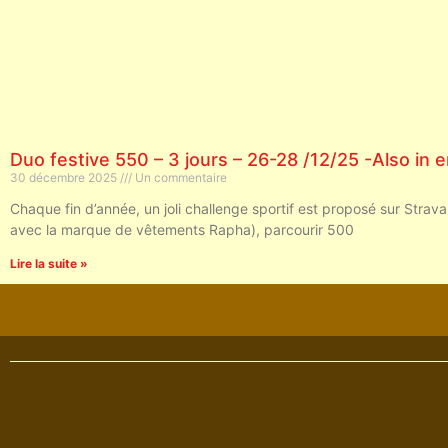
Duo festive 550 – 3 jours – 26-28 /12/25 -Also in e
30 décembre 2025
Un commentaire
Chaque fin d’année, un joli challenge sportif est proposé sur Strava
avec la marque de vêtements Rapha), parcourir 500
Lire la suite »