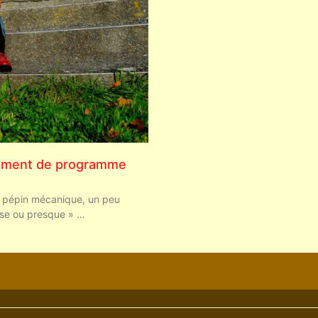
ement de programme
 pépin mécanique, un peu
use ou presque » …