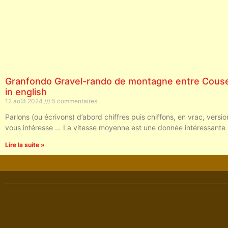
Granfondo Gravel-rando de montagne entre Couser
in english
12 août 2024
5 commentaires
Parlons (ou écrivons) d’abord chiffres puis chiffons, en vrac, versi
vous intéresse … La vitesse moyenne est une donnée intéressante
Lire la suite »