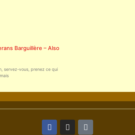
ans Barguillère – Also
on, servez-vous, prenez ce qui
 mais