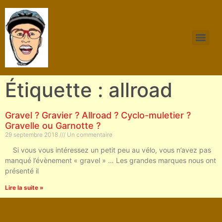
Étiquette : allroad
Gravel ? Gravier ? Allroad ? Cyclo-muletier ?
Gravelle ou Garnotte ?
29 septembre 2018
Un commentaire
Si vous vous intéressez un petit peu au vélo, vous n’avez pas
manqué l’évènement « gravel » … Les grandes marques nous ont
présenté il
Lire la suite »